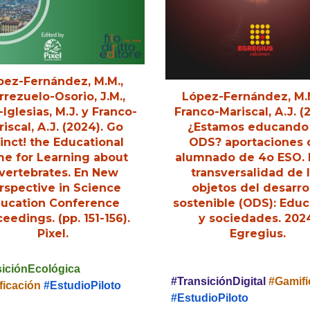
pez-Fernández, M.M
.,
r
rezuelo-Osorio, J.M.,
López-Fernández, M
Iglesias, M.J.
y Franco-
Franco-Mariscal, A.J. (
iscal, A.J. (2024). Go
¿Estamos educando
inct! the Educational
ODS? aportaciones 
e for Learning about
alumnado de 4o ESO
.
vertebrates. En New
transversalidad de 
rspective in Science
objetos del desarro
ucation Conference
sostenible (ODS): Edu
ceedings.
(pp. 151-156).
y sociedades
. 202
Pixel.
Egregius
.
siciónEcológica
#TransiciónDigital
#Gamifi
ficación
#EstudioPiloto
#EstudioPiloto