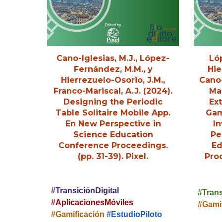
Cano-Iglesias, M.J.
,
López-
Ló
Fernández, M.M
., y
Hie
Hierrezuelo-Osorio, J.M.,
Cano-
Franco-Mariscal, A.J. (2024)
.
Mar
Designing the Periodic
Ext
Table Solitaire Mobile App
.
Gam
En New Perspective in
In
Science Education
Pe
Conference Proceedings.
Ed
(pp.
31-39
). Pixel.
Pro
#TransiciónDigital
#Tran
#
AplicacionesMóviles
#Gami
#Gamificación
#EstudioPiloto