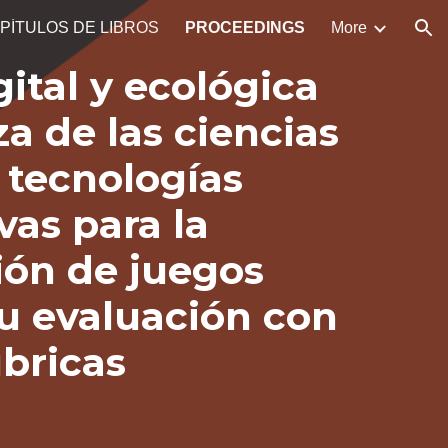
PÍTULOS DE LIBROS
PROCEEDINGS
More
ion
gital y ecológica
a de las ciencias
 tecnologías
vas para la
ción de juegos
su evaluación con
úbricas