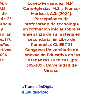
.M
.
y
López-Fernández, M.M
.
,
J.M.
Cano-Iglesias, M.J. y Franco-
 de
Mariscal, A.J
. (2024).
 de 2º
Percepciones de
tancia
profesorado de tecnología
 y
en formación inicial sobre la
dad
. En
enseñanza de su materia en
s. I.P.
secundaria. En Libro de
afios
Ponencias CUIEET'31
etivos
Congreso Universitario de
1054
-
Innovación Educativa en las
de
Enseñanzas Técnicas. (pp.
305-309). Universidad de
Girona.
#TransiciónDigital
#EstudioPiloto