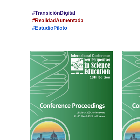
#TransiciónDigital
#
RealidadAumentada
#EstudioPiloto