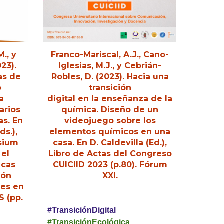
., y
Franco-Mariscal, A.J., Cano-
23).
Iglesias, M.J., y Cebrián-
as de
Robles, D. (2023). Hacia una
o
transición
a
digital en la enseñanza de la
arios
química. Diseño de un
as. En
videojuego sobre los
ds.),
elementos químicos en una
sium
casa. En D. Caldevilla (Ed.),
 el
Libro de Actas del Congreso
icas
CUICIID 2023 (p.80). Fórum
ión
XXI.
les en
S (pp.
#TransiciónDigital
#TransiciónEcológica