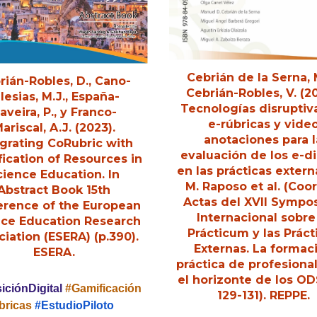
Cebrián de la Serna, M
rián-Robles, D., Cano-
Cebrián-Robles, V. (20
lesias, M.J., España-
Tecnologías disruptiv
aveira, P., y Franco-
e-rúbricas y vide
ariscal, A.J. (2023).
anotaciones para l
egrating CoRubric with
evaluación de los e-di
ication of Resources in
en las prácticas extern
cience Education. In
M. Raposo et al. (Coor
Abstract Book 15th
Actas del XVII Sympo
erence of the European
Internacional sobre
nce Education Research
Prácticum y las Práct
iation (ESERA) (p.390).
Externas. La formac
ESERA.
práctica de profesiona
el horizonte de los OD
iciónDigital
#
Gamificación
129-131). REPPE.
bricas
#EstudioPiloto