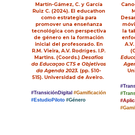
Martín-Gámez, C. y García
Cano-
Ruiz C.
(2024).
El educathon
M
como estrategia para
Desar
promover una enseñanza
móvi
tecnológica con perspectiva
la t
de género en la formación
enfo
inicial del profesorado
. En
A.V.
R.M. Vieira, A.V. Rodríges. I.P.
(
Martins. (Coords.)
Desafios
Educa
da Educaçao CTS e Objetivos
Agen
da Agenda 2023.
(pp.
51
0-
Un
515
). Universidad de Aveiro.
#Trans
#TransiciónDigital
#Gamificación
#Tran
#EstudioPiloto
#Gé
nero
#Apli
#Gami