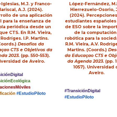
Iglesias, M.J.
y Franco-
López-Fernández, M
ariscal, A.J. (2024).
Hierrezuelo-Osorio, 
rollo de una aplicación
(2024).
Percepciones
l para la enseñanza de
estudiantes españoles
abla periódica desde un
de ESO sobre la impor
que CTS
. En R.M. Vieira,
de la computación
 Rodríges. I.P. Martins.
robótica para la socie
Coords.)
Desafios da
R.M. Vieira, A.V. Rodríge
çao CTS e Objetivos da
Martins. (Coords.)
Des
da 2023.
(pp.
55
0-
55
3).
da Educaçao CTS e Obj
iversidad de Aveiro.
da Agenda 2023.
(pp.
1057
). Universidad 
Aveiro.
iciónDigital
siciónEcológica
cacionesMóviles
#TransiciónDigital
ficación
#EstudioPiloto
#EstudioPiloto