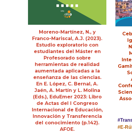
Moreno-Martínez, N., y
Ceb
Franco-Mariscal, A.J. (2023).
Ig
Estudio exploratorio con
N
estudiantes del Máster en
M
Profesorado sobre
Int
herramientas de realidad
Gamif
aumentada aplicadas a la
S
enseñanza de las ciencias.
En E. López, C. Bernal, A.
Conf
Jaén, A. Martín y L. Molina
Scie
(Eds.), EduEmer 2023: Libro
Assoc
de Actas del I Congreso
Internacional de Educación,
Innovación y Transferencia
#Trans
del conocimiento (p.142).
#E-Rú
AFOE.