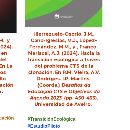
Hierrezuelo-Osorio, J.M.,
Cano-Iglesias, M.J.,
López-
.M
., y
Fernández, M.M
., y , Franco-
2024).
Mariscal, A.J. (2024).
Hacia la
 en
transición ecológica a través
del
del problema CTS de la
 En
La
clonación
. En
R.M. Vieira, A.V.
los
Rodríges
. I.P.
Martins.
llo
(Coords.)
Desafios da
cación
Educaçao CTS e Objetivos da
4.
Agenda 2023.
(pp. 450-453).
Universidad de Aveiro.
cación
#TransiciónEcológica
#EstudioPilot
o