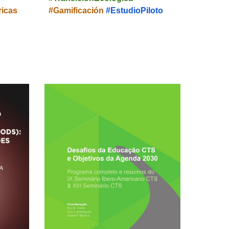
icas
#
Gamificación
#EstudioPiloto