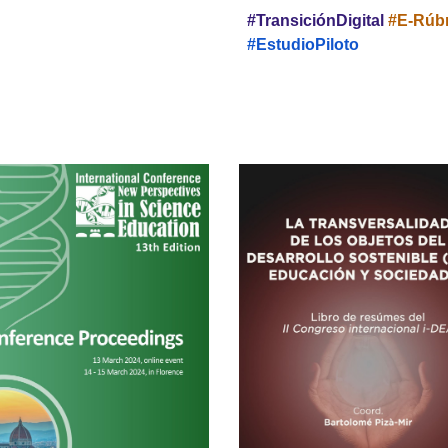
#TransiciónDigital
#E-Rúbr
#EstudioPiloto